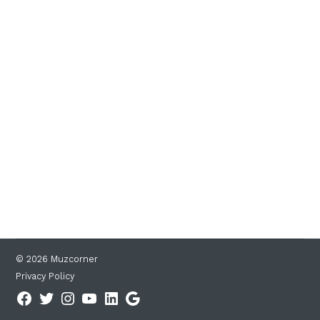
© 2026 Muzcorner
Privacy Policy
Facebook
Twitter
Instagram
YouTube
Linkedin
Google