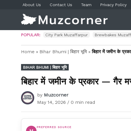
Skip
About Us
Contact Us
Team
Privacy Policy
to
content
Muzco
Muzaf
News 
Blog P
POPULAR:
City Park Muzaffarpur
Brewbakes Muzaff
Home
»
Bihar Bhumi | बिहार भूमि
»
बिहार में जमीन के प्र
POSTED
BIHAR BHUMI | बिहार भूमि
IN
बिहार में जमीन के प्रकार — गैर म
by
Muzcorner
May 14, 2026
/ 0 min read
PREFERRED SOURCE
M