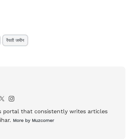
रैयती जमीन
portal that consistently writes articles
ihar.
More by Muzcorner