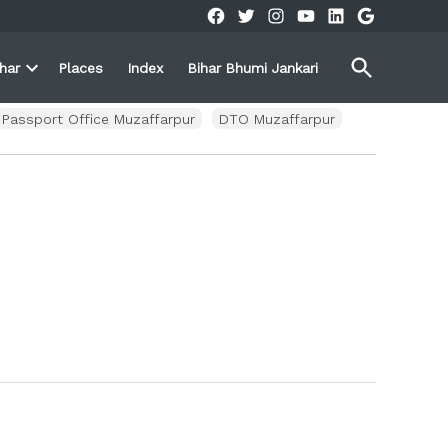
Facebook
Twitter
Instagram
YouTube
Linkedin
Google
Open
ihar
Places
Index
Bihar Bhumi Jankari
Search
Open
own
dropdown
menu
Passport Office Muzaffarpur
DTO Muzaffarpur