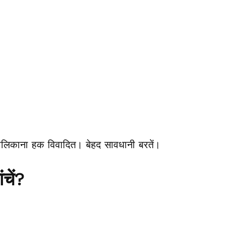
ालिकाना हक विवादित। बेहद सावधानी बरतें।
चें?